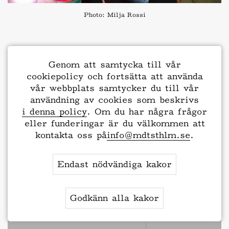
Photo: Milja Rossi
Genom att samtycka till vår
cookiepolicy och fortsätta att använda
To 27.2.2025, 20:00-
vår webbplats samtycker du till vår
21:00, MDT
användning av cookies som beskrivs
i denna policy
. Om du har några frågor
eller funderingar är du välkommen att
Fr 28.2.2025, 20:00-
kontakta oss på
info@mdtsthlm.se
.
21:00, MDT
Biljetter
Endast nödvändiga kakor
Lö 1.3.2025, 18:00-
19:00, MDT
Godkänn alla kakor