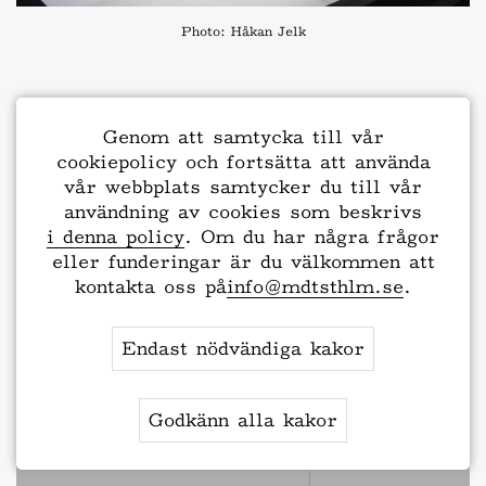
Photo: Håkan Jelk
Genom att samtycka till vår
cookiepolicy och fortsätta att använda
To 17.10.2024, 20:00-
vår webbplats samtycker du till vår
21:00, MDT
användning av cookies som beskrivs
i denna policy
. Om du har några frågor
eller funderingar är du välkommen att
Fr 18.10.2024, 20:00-
kontakta oss på
info@mdtsthlm.se
.
21:00, MDT
Biljetter
Endast nödvändiga kakor
Lö 19.10.2024, 17:30-
18:30, MDT
Godkänn alla kakor