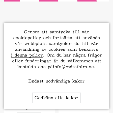
Evenemang
Genom att samtycka till vår
cookiepolicy och fortsätta att använda
vår webbplats samtycker du till vår
användning av cookies som beskrivs
Dawn
YIELDING
i denna policy
. Om du har några frågor
- the
eller funderingar är du välkommen att
outdoor
kontakta oss på
info@mdtsthlm.se
.
version
Endast nödvändiga kakor
4.6.2026
Godkänn alla kakor
Biljetter